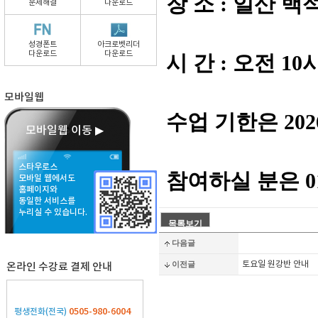
장 소 :
문제해결
다운로드
성경폰트
아크로벳리더
다운로드
다운로드
시 간 : 오전 1
모바일웹
수업 기한은 20
모바일웹 이동 ▶
스타우로스
참여하실 분은 01
모바일 웹에서도
홈페이지와
동일한 서비스를
누리실 수 있습니다.
다음글
이전글
토요일 원강반 안내
온라인 수강료 결제 안내
0505-980-6004
평생전화(전국)