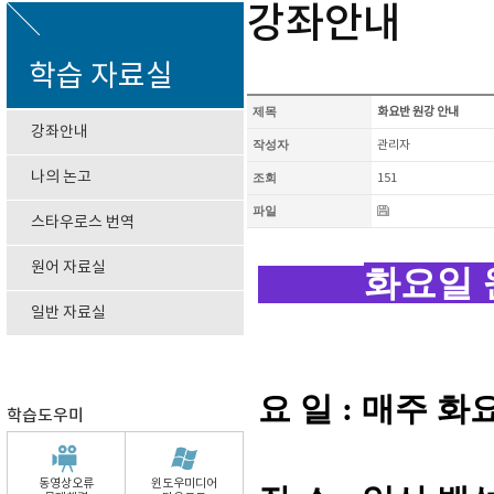
강좌안내
학습 자료실
제목
화요반 원강 안내
강좌안내
작성자
관리자
나의 논고
조회
151
파일
스타우로스 번역
원어 자료실
화요일 
일반 자료실
요 일 : 매주 
학습도우미
동영상오류
윈도우미디어