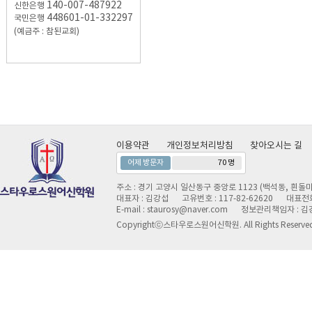
140-007-487922
신한은행
448601-01-332297
국민은행
(예금주 : 참된교회)
이용약관
개인정보처리방침
찾아오시는 길
어제 방문자
70 명
주소 : 경기 고양시 일산동구 중앙로 1123 (백석동, 흰돌마
대표자 : 김강섭
고유번호 : 117-82-62620
대표전화 
E-mail : staurosy@naver.com
정보관리책임자 : 김
Copyrightⓒ스타우로스원어신학원. All Rights Reserve