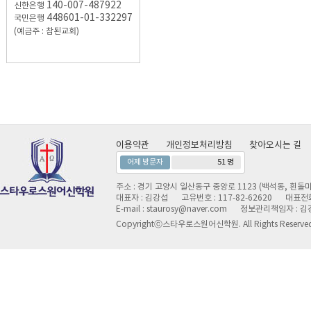
140-007-487922
신한은행
448601-01-332297
국민은행
(예금주 : 참된교회)
이용약관
개인정보처리방침
찾아오시는 길
어제 방문자
51 명
주소 : 경기 고양시 일산동구 중앙로 1123 (백석동, 흰돌마
대표자 : 김강섭
고유번호 : 117-82-62620
대표전화 
E-mail : staurosy@naver.com
정보관리책임자 : 김
Copyrightⓒ스타우로스원어신학원. All Rights Reserve