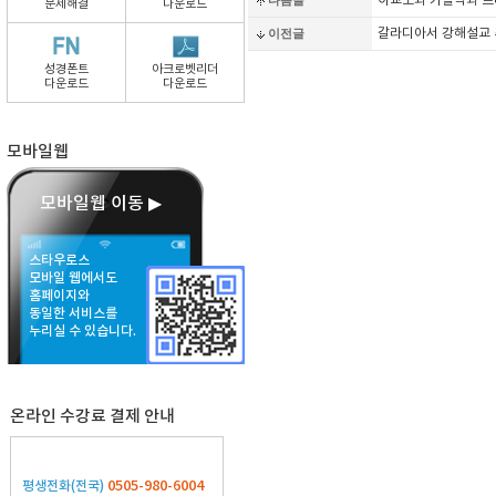
다음글
이교도와 카톨릭과 
문제해결
다운로드
이전글
갈라디아서 강해설교
성경폰트
아크로벳리더
다운로드
다운로드
모바일웹
모바일웹 이동 ▶
스타우로스
모바일 웹에서도
홈페이지와
동일한 서비스를
누리실 수 있습니다.
온라인 수강료 결제 안내
0505-980-6004
평생전화(전국)