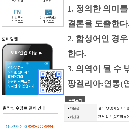
문제해결
다운로드
1. 정의한 의미
성경폰트
아크로벳리더
결론을 도출한다
다운로드
다운로드
2. 합성어인 경
모바일웹
한다.
모바일웹 이동 ▶
3. 의역이 될 수
스타우로스
모바일 웹에서도
홈페이지와
팡겔리아:연통(연
동일한 서비스를
누리실 수 있습니다.
온라인 수강료 결제 안내
다음글
골드(평생)회원 자격을
이전글
원격 접속 (울트라뷰어
0505-980-6004
평생전화(전국)