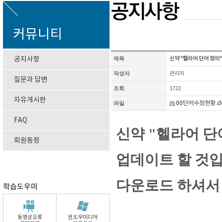
커뮤니티
공지사항
제목
신약 "헬라어 단어 정의
작성자
관리자
질문과 답변
조회
1722
자유게시판
파일
00단어수정현황.d
FAQ
신약 "헬라어 단
회원동정
업데이트 할 것입
다운로드 하셔서
학습도우미
동영상오류
윈도우미디어