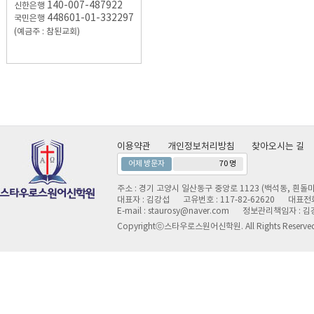
140-007-487922
신한은행
448601-01-332297
국민은행
(예금주 : 참된교회)
이용약관
개인정보처리방침
찾아오시는 길
어제 방문자
70 명
주소 : 경기 고양시 일산동구 중앙로 1123 (백석동, 흰돌마
대표자 : 김강섭
고유번호 : 117-82-62620
대표전화 
E-mail : staurosy@naver.com
정보관리책임자 : 김
Copyrightⓒ스타우로스원어신학원. All Rights Reserve