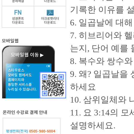
문제해결
다운로드
기록한 이유를 
성경폰트
아크로벳리더
6. 일곱날에 대
다운로드
다운로드
7. 히브리어와 
모바일웹
는지, 단어 예를
모바일웹 이동 ▶
8. 복수와 쌍수
스타우로스
9. 왜? 일곱날
모바일 웹에서도
홈페이지와
하세요
동일한 서비스를
누리실 수 있습니다.
10. 삼위일체와
11. 요 3:14
온라인 수강료 결제 안내
설명하세요.
0505-980-6004
평생전화(전국)