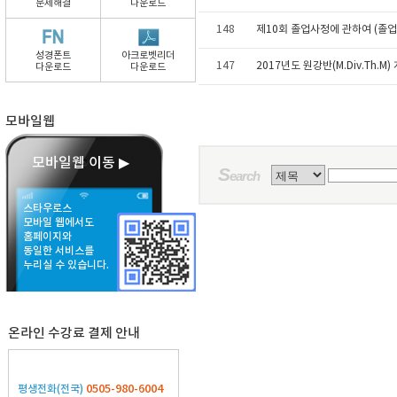
문제해결
다운로드
148
제10회 졸업사정에 관하여 (졸업식 
성경폰트
아크로벳리더
147
2017년도 원강반(M.Div.Th.M
다운로드
다운로드
모바일웹
모바일웹 이동 ▶
S
earch
스타우로스
모바일 웹에서도
홈페이지와
동일한 서비스를
누리실 수 있습니다.
온라인 수강료 결제 안내
0505-980-6004
평생전화(전국)