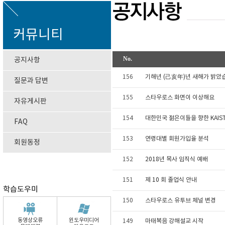
커뮤니티
No.
공지사항
156
기해년 (己亥年)년 새해가 밝았
질문과 답변
155
스타우로스 화면이 이상해요
자유게시판
154
대한민국 젊은이들을 향한 KAIS
FAQ
153
연령대별 회원가입율 분석
회원동정
152
2018년 목사 임직식 예배
151
제 10 회 졸업식 안내
학습도우미
150
스타우로스 유투브 체널 변경
동영상오류
윈도우미디어
149
마태복음 강해설교 시작