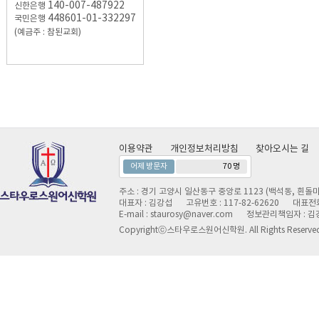
140-007-487922
신한은행
448601-01-332297
국민은행
(예금주 : 참된교회)
이용약관
개인정보처리방침
찾아오시는 길
어제 방문자
70 명
주소 : 경기 고양시 일산동구 중앙로 1123 (백석동, 흰돌마
대표자 : 김강섭
고유번호 : 117-82-62620
대표전화 
E-mail : staurosy@naver.com
정보관리책임자 : 김
Copyrightⓒ스타우로스원어신학원. All Rights Reserve