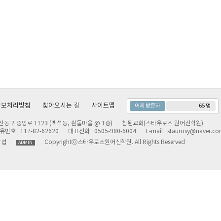
정보처리방침
찾아오시는 길
사이트맵
어제 방문자
65 명
산동구 중앙로 1123 (백석동, 흰돌마을 @ 1층)
참된교회(스타우로스 원어신학원)
유번호 : 117-82-62620
대표전화 : 0505-980-6004
E-mail : staurosy@naver.c
강섭
Copyrightⓒ스타우로스원어신학원. All Rights Reserved
ADMIN