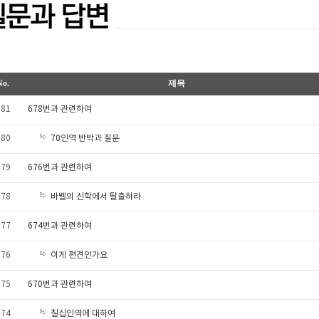
No.
제목
681
678번과 관련하여
70인역 반박과 질문
680
679
676번과 관련하여
바벨의 신학에서 탈출하라
678
677
674번과 관련하여
이게 편견인가요
676
675
670번과 관련하여
칠십인역에 대하여
674