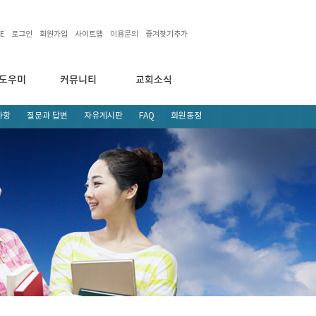
E
로그인
회원가입
사이트맵
이용문의
즐겨찾기추가
도우미
커뮤니티
교회소식
사항
질문과 답변
자유게시판
FAQ
회원동정