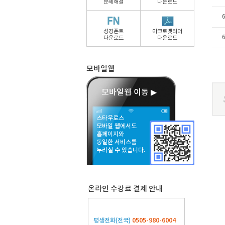
문제해결
다운로드
성경폰트
아크로벳리더
다운로드
다운로드
모바일웹
모바일웹 이동 ▶
스타우로스
모바일 웹에서도
홈페이지와
동일한 서비스를
누리실 수 있습니다.
온라인 수강료 결제 안내
0505-980-6004
평생전화(전국)