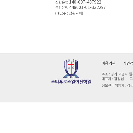
140-007-487922
신한은행
448601-01-332297
국민은행
(예금주 : 참된교회)
이용약관
개인
주소 : 경기 고양시 일
대표자 : 김강섭
고
정보관리책임자 : 김