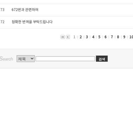
673
672번과 관련하여
672
정확한 번역을 부탁드립니다
1
2
3
4
5
6
7
8
9
1
S
earch