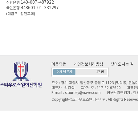
140-007-487922
신한은행
448601-01-332297
국민은행
(예금주 : 참된교회)
이용약관
개인정보처리방침
찾아오시는 길
어제 방문자
47 명
주소 : 경기 고양시 일산동구 중앙로 1123 (백석동, 흰돌마
대표자 : 김강섭
고유번호 : 117-82-62620
대표전화 
E-mail : staurosy@naver.com
정보관리책임자 : 김
Copyrightⓒ스타우로스원어신학원. All Rights Reserve