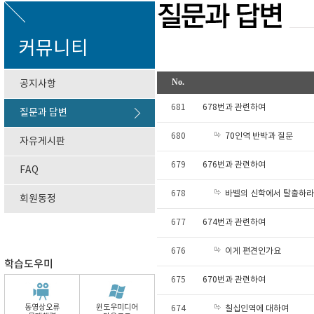
커뮤니티
No.
공지사항
681
678번과 관련하여
질문과 답변
70인역 반박과 질문
680
자유게시판
679
676번과 관련하여
FAQ
바벨의 신학에서 탈출하라
678
회원동정
677
674번과 관련하여
이게 편견인가요
676
학습도우미
675
670번과 관련하여
동영상오류
윈도우미디어
칠십인역에 대하여
674