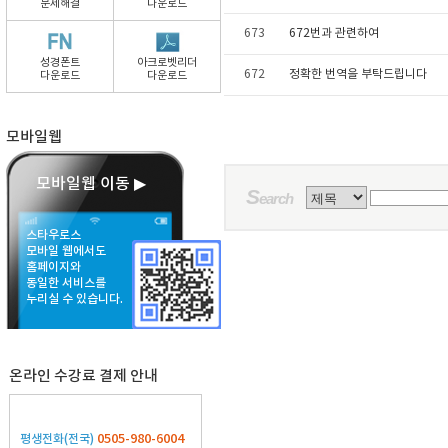
문제해결
다운로드
673
672번과 관련하여
성경폰트
아크로벳리더
672
정확한 번역을 부탁드립니다
다운로드
다운로드
모바일웹
모바일웹 이동 ▶
S
earch
스타우로스
모바일 웹에서도
홈페이지와
동일한 서비스를
누리실 수 있습니다.
온라인 수강료 결제 안내
0505-980-6004
평생전화(전국)