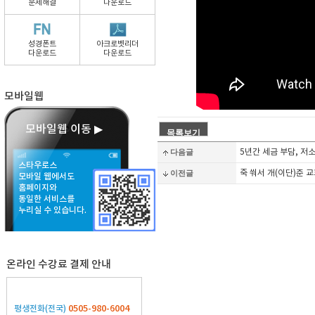
문제해결
다운로드
성경폰트
아크로벳리더
다운로드
다운로드
모바일웹
모바일웹 이동 ▶
다음글
5년간 세금 부담, 저
스타우로스
이전글
죽 쒀서 개(이단)준 
모바일 웹에서도
홈페이지와
동일한 서비스를
누리실 수 있습니다.
온라인 수강료 결제 안내
0505-980-6004
평생전화(전국)