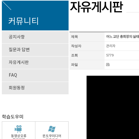
커뮤니티
공지사항
제목
어느 교단 총회장의 실태
작성자
관리자
질문과 답변
조회
5779
자유게시판
파일
FAQ
회원동정
학습도우미
동영상오류
윈도우미디어