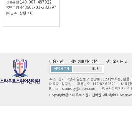
140-007-487922
신한은행
448601-01-332297
국민은행
(예금주 : 참된교회)
이용약관
개인정보처리방침
찾아오시는 길
어제 방문자
51 명
주소 : 경기 고양시 일산동구 중앙로 1123 (백석동, 흰돌마
대표자 : 김강섭
고유번호 : 117-82-62620
대표전화 
E-mail : staurosy@naver.com
정보관리책임자 : 김
Copyrightⓒ스타우로스원어신학원. All Rights Reserve