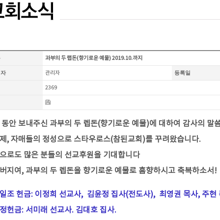
목
과부의 두 랩돈(향기로운 예물) 2019.10.까지
성자
관리자
등록일
회
2369
일
 동안 보내주신 과부의 두 렙돈(향기로운 예물)에 대하여 감사의 말
제, 자매들의 정성으로 스타우로스(참된교회)를 꾸려왔습니다.
으로도 많은 분들의 선교후원을 기대합니다
버지여,
과부의 두 렙돈을 향기로운 예물로 흠향하시고 축복하소서!
일조 헌금: 이정희 선교사, 김윤정 집사(전도사), 최영권 목사, 주현
정헌금: 서미래 선교사.
김대호 집사.