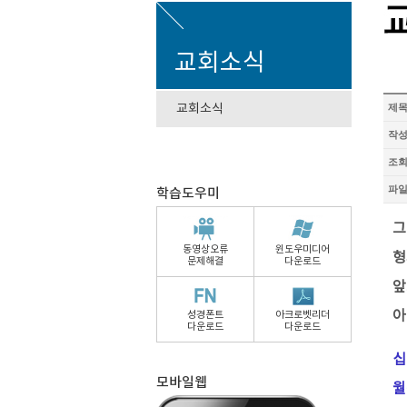
교회소식
교회소식
제
작
조
파
학습도우미
그
동영상오류
윈도우미디어
형
문제해결
다운로드
앞
아
성경폰트
아크로벳리더
다운로드
다운로드
십
모바일웹
월