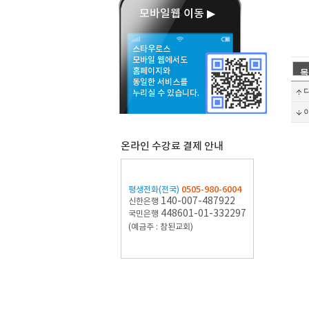
모바일웹 이동 ▶
스타우로스
모바일 웹에서도
홈페이지와
동일한 서비스를
누리실 수 있습니다.
온라인 수강료 결제 안내
0505-980-6004
평생전화(전국)
140-007-487922
신한은행
448601-01-332297
국민은행
(예금주 : 참된교회)