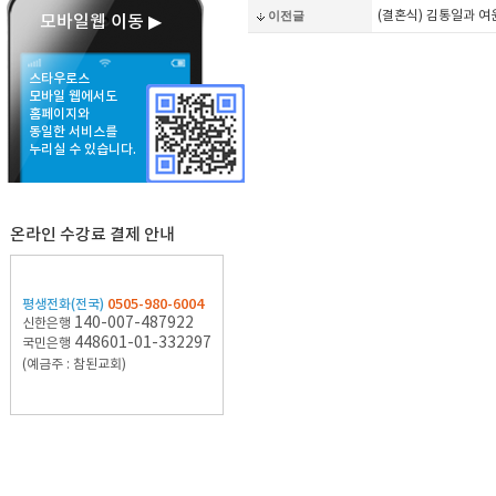
이전글
(결혼식) 김통일과 
모바일웹 이동 ▶
스타우로스
모바일 웹에서도
홈페이지와
동일한 서비스를
누리실 수 있습니다.
온라인 수강료 결제 안내
0505-980-6004
평생전화(전국)
140-007-487922
신한은행
448601-01-332297
국민은행
(예금주 : 참된교회)