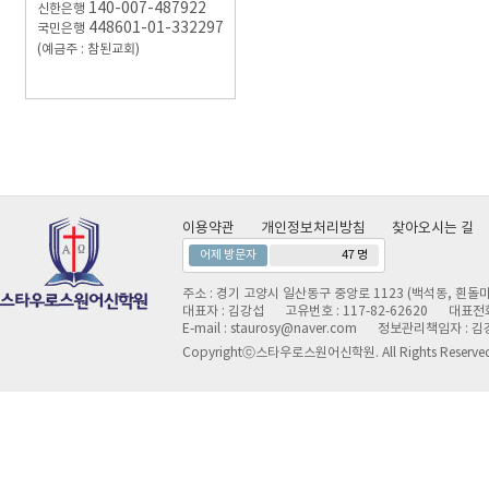
140-007-487922
신한은행
448601-01-332297
국민은행
(예금주 : 참된교회)
이용약관
개인정보처리방침
찾아오시는 길
어제 방문자
47 명
주소 : 경기 고양시 일산동구 중앙로 1123 (백석동, 흰돌마
대표자 : 김강섭
고유번호 : 117-82-62620
대표전화 
E-mail : staurosy@naver.com
정보관리책임자 : 김
Copyrightⓒ스타우로스원어신학원. All Rights Reserve