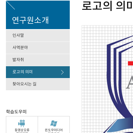
로고의 의
연구원소개
인사말
사역분야
발자취
로고의 의미
찾아오시는 길
학습도우미
동영상오류
윈도우미디어