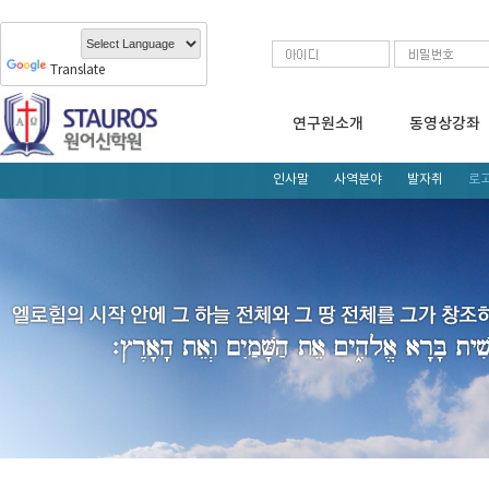
Translate
연구원소개
동영상강좌
인사말
사역분야
발자취
로