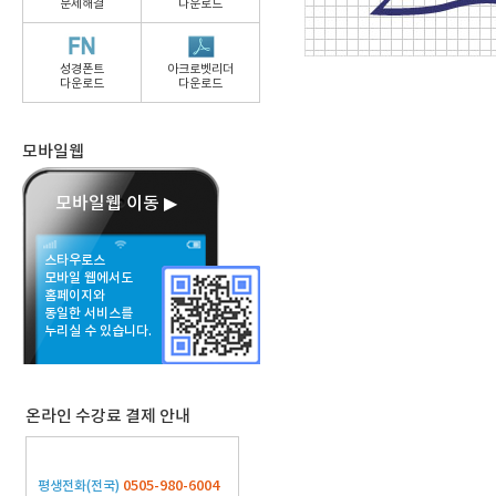
문제해결
다운로드
성경폰트
아크로벳리더
다운로드
다운로드
모바일웹
모바일웹 이동 ▶
스타우로스
모바일 웹에서도
홈페이지와
동일한 서비스를
누리실 수 있습니다.
온라인 수강료 결제 안내
0505-980-6004
평생전화(전국)