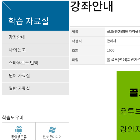
강좌안내
학습 자료실
제목
골드(평생)회원 자격을 
강좌안내
작성자
관리자
나의 논고
조회
1606
파일
골드(평생)회원자격
스타우로스 번역
원어 자료실
일반 자료실
학습도우미
동영상오류
윈도우미디어