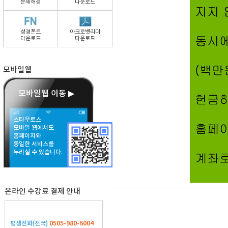
문제해결
다운로드
성경폰트
아크로벳리더
다운로드
다운로드
모바일웹
모바일웹 이동 ▶
스타우로스
모바일 웹에서도
홈페이지와
동일한 서비스를
누리실 수 있습니다.
온라인 수강료 결제 안내
0505-980-6004
평생전화(전국)