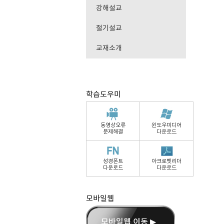
강해설교
절기설교
교재소개
학습도우미
동영상오류
윈도우미디어
문제해결
다운로드
성경폰트
아크로벳리더
다운로드
다운로드
모바일웹
모바일웹 이동 ▶