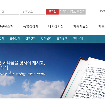
HOM
아이디/비밀번호 찾기
연구원소개
동영상강좌
나의강의실
학습자료실
학습
강좌
필수강좌
선택강좌
강해설교
절기설교
교재소개