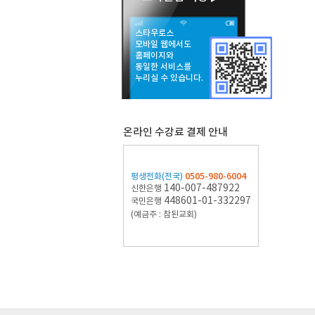
스타우로스
모바일 웹에서도
홈페이지와
동일한 서비스를
누리실 수 있습니다.
온라인 수강료 결제 안내
0505-980-6004
평생전화(전국)
140-007-487922
신한은행
448601-01-332297
국민은행
(예금주 : 참된교회)