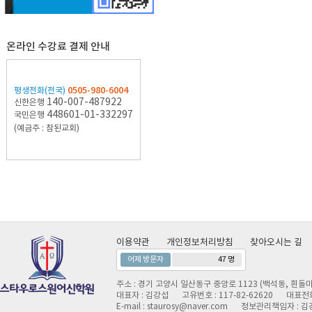
온라인 수강료 결제 안내
0505-980-6004
평생전화(전국)
140-007-487922
신한은행
448601-01-332297
국민은행
(예금주 : 참된교회)
이용약관
개인정보처리방침
찾아오시는 길
어제 방문자
47 명
주소 : 경기 고양시 일산동구 중앙로 1123 (백석동, 흰돌마
대표자 : 김강섭
고유번호 : 117-82-62620
대표전화 
E-mail : staurosy@naver.com
정보관리책임자 : 김