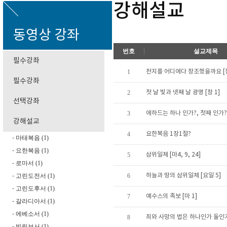
강해설교
동영상 강좌
번호
설교제목
필수강좌
1
천지를 어디에다 창조했을까요 [창
필수강좌
2
첫 날 빛과 넷째 날 광명 [창 1]
선택강좌
3
에하드는 하나 인가?, 첫째 인가? 
강해설교
4
요한복음 1장1절?
마태복음 (1)
-
요한복음 (1)
-
5
삼위일체 [마4, 9, 24]
로마서 (1)
-
고린도전서 (1)
6
하늘과 땅의 삼위일체 [요일 5]
-
고린도후서 (1)
-
7
예수스의 족보 [마 1]
갈라디아서 (1)
-
에베소서 (1)
-
8
죄와 사망의 법은 하나인가 둘인가?
빌립보서 (1)
-