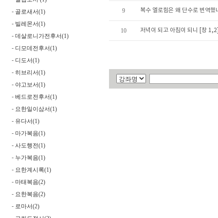
9
복수 엘로힘은 왜 단수로 번역했나?
골로새서(1)
-
빌레몬서(1)
-
10
저녁이 되고 아침이 되니 [창 1,2
데살로니가전후서(1)
-
디모데전후서(1)
-
디도서(1)
-
히브리서(1)
-
야고보서(1)
-
베드로전후서(1)
-
요한일이삼서(1)
-
유다서(1)
-
마가복음(1)
-
사도행전(1)
-
누가복음(1)
-
요한계시록(1)
-
마태복음(2)
-
요한복음(2)
-
로마서(2)
-