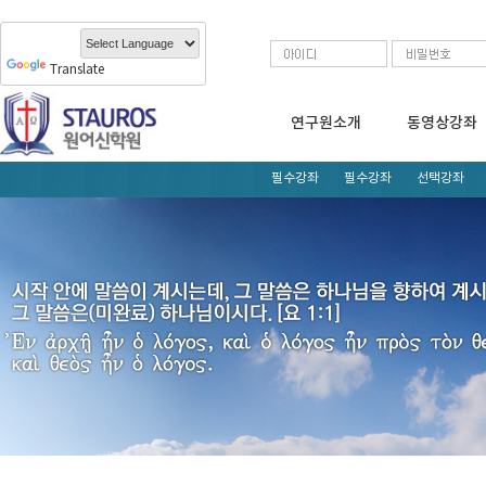
Translate
연구원소개
동영상강좌
필수강좌
필수강좌
선택강좌