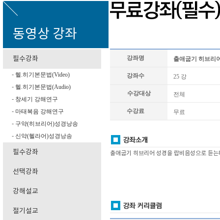
동영상 강좌
강좌명
필수강좌
출애굽기 히브리어 
헬.히기본문법(Video)
-
강좌수
25 강
헬.히기본문법(Audio)
-
수강대상
전체
창세기 강해연구
-
수강료
마태복음 강해연구
-
무료
구약(히브리어)성경낭송
-
신약(헬라어)성경낭송
-
필수강좌
출애굽기 히브리어 성경을 랍비음성으로 듣는
선택강좌
강해설교
절기설교