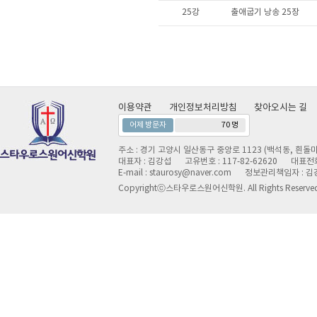
25강
출애굽기 낭송 25장
이용약관
개인정보처리방침
찾아오시는 길
어제 방문자
70 명
주소 : 경기 고양시 일산동구 중앙로 1123 (백석동, 흰돌마
대표자 : 김강섭
고유번호 : 117-82-62620
대표전화 
E-mail : staurosy@naver.com
정보관리책임자 : 김
Copyrightⓒ스타우로스원어신학원. All Rights Reserve