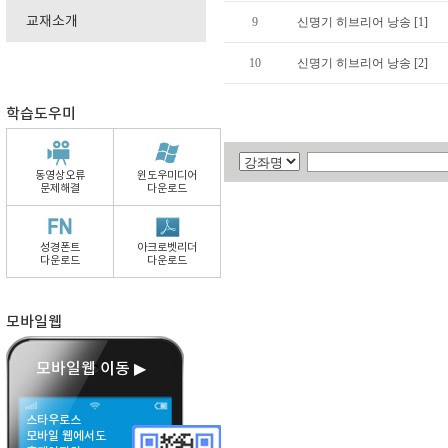
교재소개
9
신명기 히브리어 낭송 [1]
10
신명기 히브리어 낭송 [2]
학습도우미
동영상오류
윈도우미디어
문제해결
다운로드
성경폰트
아크로벳리더
다운로드
다운로드
모바일웹
모바일웹 이동 ▶
스타우로스
모바일 웹에서도