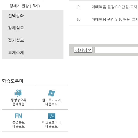
창세기 원강 (15기)
-
9
마태복음 원강 9-9 단원-교
선택강좌
10
마태복음 원강 9-10 단원-
강해설교
절기설교
교재소개
학습도우미
동영상오류
윈도우미디어
문제해결
다운로드
성경폰트
아크로벳리더
다운로드
다운로드