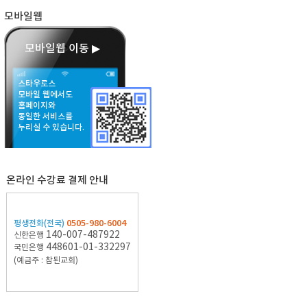
모바일웹
모바일웹 이동 ▶
스타우로스
모바일 웹에서도
홈페이지와
동일한 서비스를
누리실 수 있습니다.
온라인 수강료 결제 안내
0505-980-6004
평생전화(전국)
140-007-487922
신한은행
448601-01-332297
국민은행
(예금주 : 참된교회)