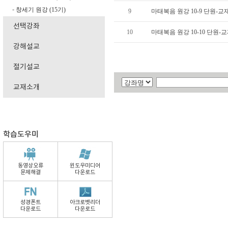
창세기 원강 (15기)
-
9
마태복음 원강 10-9 단원-
선택강좌
10
마태복음 원강 10-10 단원-
강해설교
절기설교
교재소개
학습도우미
동영상오류
윈도우미디어
문제해결
다운로드
성경폰트
아크로벳리더
다운로드
다운로드