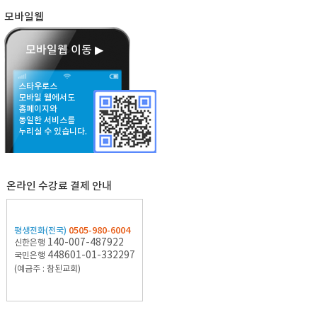
모바일웹
모바일웹 이동 ▶
스타우로스
모바일 웹에서도
홈페이지와
동일한 서비스를
누리실 수 있습니다.
온라인 수강료 결제 안내
0505-980-6004
평생전화(전국)
140-007-487922
신한은행
448601-01-332297
국민은행
(예금주 : 참된교회)