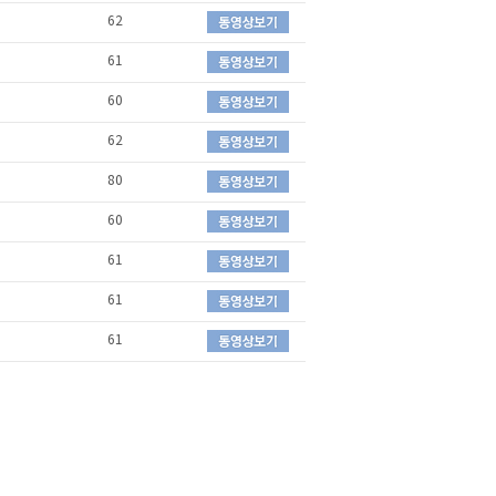
62
61
60
62
80
60
61
61
61