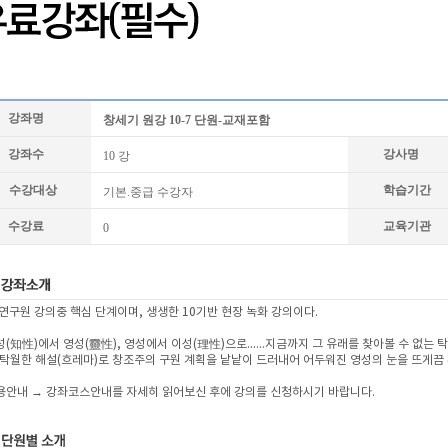
강좌명
창세기 원강 10-7 단원-교재포함
강좌수
강사명
10 강
수강대상
학습기간
기본.중급 수강자
수강료
교육기관
0
 연구원 강의중 핵심 단계이며, 생생한 10기반 현장 녹화 강의이다.
성(知性)에서 영성(靈性), 영성에서 이성(理性)으로......지금까지 그 유래를 찾아볼 수 없는
 탁월한 해설(흐레마)로 창조주의 구원 계획을 낱낱이 드러내어 어두워진 영성의 눈을 뜨게끔
이용안내 → 강좌코스안내를 자세히 읽어보신 후에 강의를 신청하시기 바랍니다.