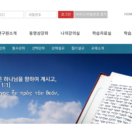
HOM
아이디/비밀번호 찾기
연구원소개
동영상강좌
나의강의실
학습자료실
학습
강좌
필수강좌
선택강좌
강해설교
절기설교
교재소개