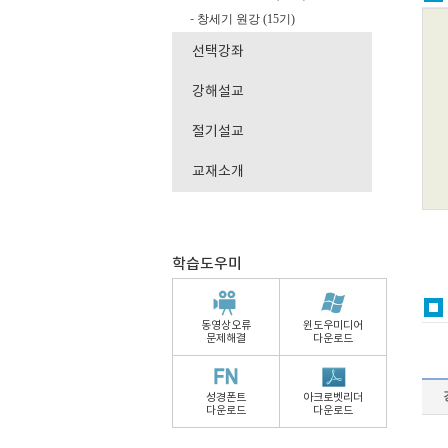
창세기 원강 (15기)
-
선택강좌
강해설교
절기설교
교재소개
학습도우미
동영상오류
윈도우미디어
문제해결
다운로드
성경폰트
아크로벳리더
다운로드
다운로드