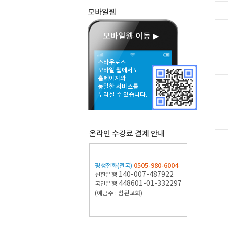
모바일웹
모바일웹 이동 ▶
스타우로스
모바일 웹에서도
홈페이지와
동일한 서비스를
누리실 수 있습니다.
온라인 수강료 결제 안내
0505-980-6004
평생전화(전국)
140-007-487922
신한은행
448601-01-332297
국민은행
(예금주 : 참된교회)