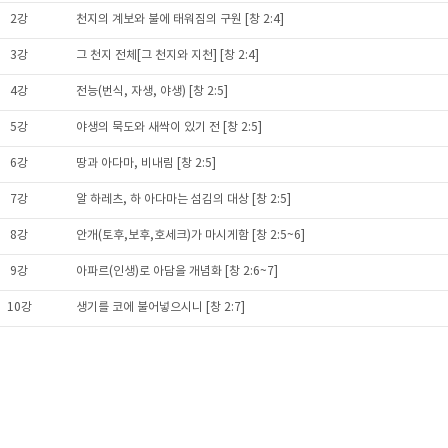
2강
천지의 계보와 불에 태워짐의 구원 [창 2:4]
3강
그 천지 전체[그 천지와 지천] [창 2:4]
4강
전능(번식, 자생, 야생) [창 2:5]
5강
야생의 묵도와 새싹이 있기 전 [창 2:5]
6강
땅과 아다마, 비내림 [창 2:5]
7강
알 하레츠, 하 아다마는 섬김의 대상 [창 2:5]
8강
안개(토후,보후,호세크)가 마시게함 [창 2:5~6]
9강
아파르(인생)로 아담을 개념화 [창 2:6~7]
10강
생기를 코에 불어넣으시니 [창 2:7]