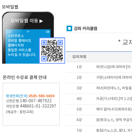
모바일웹
모바일웹 이동 ▶
스타우로스
모바일 웹에서도
* 
홈페이지와
동일한 서비스를
누리실 수 있습니다.
강의과정
1강
죄(빗나감)에 대하여 [마 1
온라인 수강료 결제 안내
2강
구원(소테리아)에 대하여 [
3강
처녀(파르테노스, 비밀을 가
0505-980-6004
평생전화(전국)
4강
자궁(가스테르) [마 1:23
140-007-487922
신한은행
448601-01-332297
국민은행
5강
깨어 일어나다(에게이로) [
(예금주 : 참된교회)
6강
잠(휘프노스, 영적 무감각) 
7강
동침(기노스코, 알다, 지식)