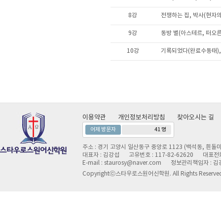
8강
전쟁하는 집, 박사(현자의 삶
9강
동방 별(아스테르, 떠오른) 
10강
기록되었다(완료수동태), 날
이용약관
개인정보처리방침
찾아오시는 길
어제 방문자
41 명
주소 : 경기 고양시 일산동구 중앙로 1123 (백석동, 흰돌마
대표자 : 김강섭
고유번호 : 117-82-62620
대표전화 
E-mail : staurosy@naver.com
정보관리책임자 : 김
Copyrightⓒ스타우로스원어신학원. All Rights Reserve